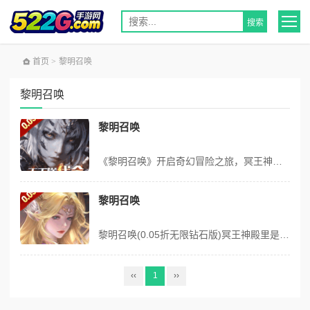
首页
>
黎明召唤
黎明召唤
黎明召唤
《黎明召唤》开启奇幻冒险之旅，冥王神殿神秘苏醒、九重尖塔阴影盘旋、征服之岛异动频发，古神低语、恶魔咆哮、幻兽崛起震撼来袭。勇士、游侠、法师、贤者集结，突破难关击败强敌。GM 福利、充值折返、海量代金券等多重福利上线，助力玩家驰骋奇幻世界。 一、游戏核心剧情亮点 《黎明召唤》构建了一个充满神秘与危机的奇幻世界...
黎明召唤
黎明召唤(0.05折无限钻石版)冥王神殿里是何人悄然苏醒？九重尖塔上是谁的阴影盘旋？征服之岛中又是什么蠢蠢欲动？古神的低语，令天空变色！ 恶魔的咆哮，让大地战栗！幻兽的崛起，让沧海惊惧！勇士游侠，法师贤者，全都集结于此！ 用勇气、智慧、坚毅、决心突破重重难关，击败邪恶强敌！拨开云雾吹散阴霾，让《黎明召唤》照...
‹‹
1
››