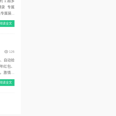
 1.超多
湖录 专属
属装...
阅读全文
126
收、自动拾
年红包、
，激情无
阅读全文