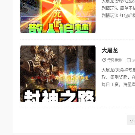
大屠龙(追梦江湖
剧情玩法 简单不枯
剧情玩法 红包轻松
大屠龙
传奇手游
2
大屠龙(天命神魂
取、签到奖励、
每日工资，海量
限！ 版本福利 ★
‹‹