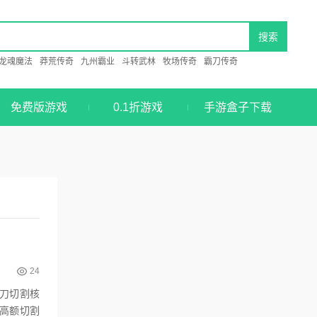
龙魂魔法
莽荒传奇
九州霸业
斗转武林
牧场传奇
霸刀传奇
免费版游戏
0.1折游戏
手游盒子下载
24
刀切割核
万高额切割