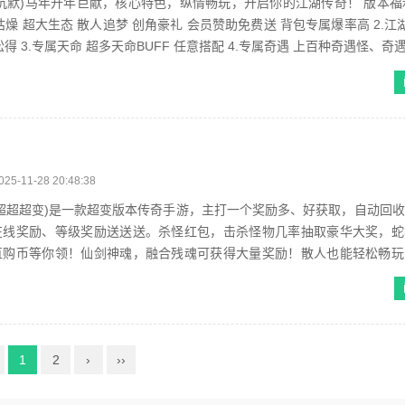
沉默)马年开年巨献，核心特色，纵情畅玩，开启你的江湖传奇！ 版本福利
燥 超大生态 散人追梦 创角豪礼 会员赞助免费送 背包专属爆率高 2.江
得 3.专属天命 超多天命BUFF 任意搭配 4.专属奇遇 上百种奇遇怪、奇遇专
025-11-28 20:48:38
超超超变)是一款超变版本传奇手游，主打一个奖励多、好获取，自动回
在线奖励、等级奖励送送送。杀怪红包，击杀怪物几率抽取豪华大奖，蛇
直购币等你领！仙剑神魂，融合残魂可获得大量奖励！散人也能轻松畅玩
自动回收、自动拾取、签到奖励...
1
2
›
››