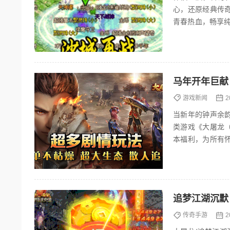
心，还原经典传
青春热血，畅享
直击人心，颠覆传
马年开年巨献
游戏新闻
2
当新年的钟声余
类游戏《大屠龙
本福利，为所有
传奇！ 一、超多剧
追梦江湖沉默
传奇手游
2