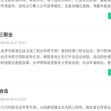
，以全新武魂养成、真身幻化、魂卡加持为核心，打造玩法新颖、画面精
梦传奇版本。游戏主打散人公平追梦模式，无氪金碾压套路，海量专属装
，散人玩家依靠刷图探索即可轻松集齐...
三职业
026-06-14 17:30:07
人追梦专属复古战法道三职业传奇手游！复刻经典三职业玩法，原汁原味
主线任务即可领取蛇年红包，解锁首充礼包可开启自动拾取、自动回收便
游戏搭载全图鉴收集、剑甲特殊锻造等多元养成系统，玩法丰富耐玩。更
日悬赏、登录成就、击杀福利等海量玩...
合击
026-05-28 22:12:06
变刀刀切割合击传奇手游，以经典英雄合击为核心特色，融合复古传奇玩