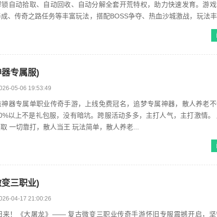
解锁自动拾取、自动回收、自动分解全套开荒特权，助力快速发育。游戏
成、传奇之路任务等丰富玩法，搭配BOSS争夺、热血沙城激战，玩法
梦，重燃经典热血传奇！ 版本核...
神器专属服)
026-05-06 19:53:49
益神器专属单职业传奇手游，上线免费冠名，追梦专属神器，散人养老不
0%以上不是礼包服，没有暗坑。跨服活动多多，主打人气，主打激情。
取 一切靠打，散人当王 玩法简单，散人养老...
微变三职业)
026-04-17 21:00:26
归来！《大屠龙》—— 复古微变三职业传奇手游怀旧专服震撼开启，坚