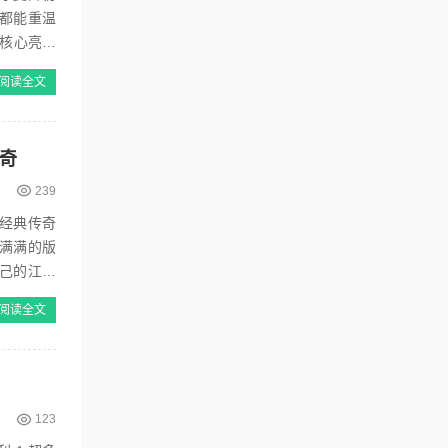
都能重温
，核心亮点
阅读全文
奇
239
经典传奇
满满的版
己的江湖
阅读全文
123