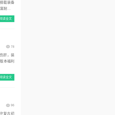
搭载装备
丰富耐玩，
阅读全文
78
伤肝，装
 版本福利
阅读全文
96
守复古初