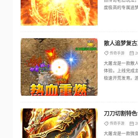
古传奇老旧玩法
度极高的专属追
道具全部靠打掉落
散人追梦复古
传奇手游
2
大屠龙是一款散
体验。上线完成
极速开荒发育。
包、祈福神树、每
刀刀切割特色
传奇手游
2
大屠龙是一款微