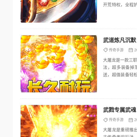
开荒特权，全程
惠福利，角色战力
武道炼凡沉默
传奇手游
2
大屠龙是一款三职
法，超多装备掉
送，超值装备轻
沙巴克活动，召集
武戮专属武魂
传奇手游
2
大屠龙是重磅推