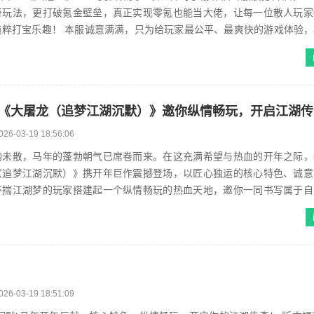
奇玩法，更打破氪金壁垒，真正实现零氪也能当大佬，让每一位散人玩家
纯粹打宝乐趣！ 本服诚意满满，只为给玩家最公平、最爽快的游戏体验
统传奇套路： 【零氪当大佬，实物...
《大屠龙（追梦江湖沉默）》邀你纵情畅玩，开启江湖传
026-03-19 18:56:06
韵未散，马年的蓬勃朝气已席卷而来。在这充满希望与热血的开年之际，
（追梦江湖沉默）》携开年巨作震撼登场，以匠心独运的核心特色、诚意
怀揣江湖梦的玩家搭建起一个纵情畅玩的热血天地，邀你一同书写属于自
情玩法，散人也能追梦 厌倦了千篇...
026-03-19 18:51:09