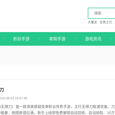
大屠龙
无畏之刃
折扣手游
常规手游
游戏资讯
刀
026-08-03 16:47:40
器无限刀）是一款高爽感超变单职业传奇手游，主打无限刀极速攻速、刀
单粗暴、刷图爽感拉满。新手上线即免费解锁自动回收、自动拾取、10