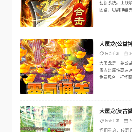
创新系统。上线
图鉴、切割神器养
散人可轻松打宝追
大屠龙(公益
传奇手游
2
大屠龙是一款公
备占比属性高达9
免费冠名，打怪获
大屠龙(复古
传奇手游
2
怀旧重启，传奇