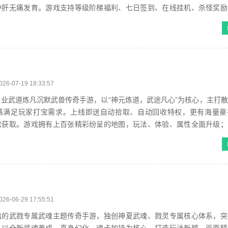
护肝无痛发育。游戏支持等级阶梯福利、七日签到、在线挂机、杀怪奖励
成长无上限，是散人零氪开荒、热血...
026-07-19 18:33:57
业武道炼凡沉默武兽传奇手游，以“神元炼道，武途凡心”为核心，主打
落满足玩家打宝需求。上线即送自动拾取、自动回收特权，更有海量豪
松获取。游戏拥有上百张精彩纷呈的地图，玩法、体验、属性全面升级；
兄弟并肩血战，赢取丰厚奖励。玩法...
026-06-29 17:55:51
出的武戮专属武魂主题传奇手游，独创神夏武魂、戮灵专属核心体系，突