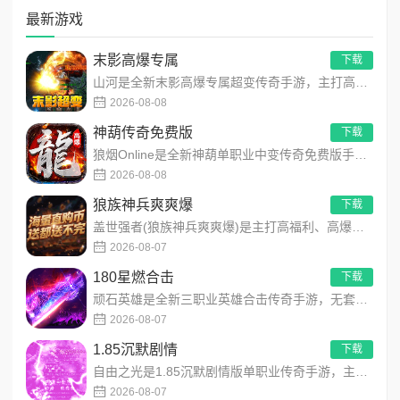
最新游戏
末影高爆专属
下载
山河是全新末影高爆专属超变传奇手游，主打高爆打怪、海量专属装备、多地图自由探索！上线即领开局豪礼，怪物好打、...
2026-08-08
神葫传奇免费版
下载
狼烟Online是全新神葫单职业中变传奇免费版手游，永久内置3折福利，每日免费领800代币！开局赠送豪华首充...
2026-08-08
狼族神兵爽爽爆
下载
盖世强者(狼族神兵爽爽爆)是主打高福利、高爆率、长线挂机的东方玄幻传奇手游！开局即送2亿切割、千万群切、八大...
2026-08-07
180星燃合击
下载
顽石英雄是全新三职业英雄合击传奇手游，无套路无脑上手，全程无硬性消费！永久内置3折充值福利，每日上线领648...
2026-08-07
1.85沉默剧情
下载
自由之光是1.85沉默剧情版单职业传奇手游，主打散人可打可嫖良心玩法！每日免费送328代币，海量礼包全程白嫖...
2026-08-07