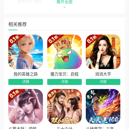
版本核心福利
展开全部
1、签到豪礼领千元充值：每日签到即可领取千元充值卡，
福利持续放送，养成零压力。
相关推荐
2、升级解锁万元真充：跟随等级提升，免费领取万元真实
充值，等级越高福利越丰厚。
3、上线免费千抽福利：开局直接赠送免费1000抽，海量
抽卡机会，轻松集齐极品英雄阵容。
4、升星保送高阶神装：英雄升星即可免费领取高级神装，
战力稳步暴涨，成型速度超快。
我的英雄之路
魔力宝贝：启程
消消大亨
5、首日签到领神话英雄：上线首日签到直接领取顶级神话
详细
详细
详细
英雄，开局即有核心主力助阵。
6、挂机收益翻倍提速：专属挂机收益翻倍特权，资源产出
大幅提升，战力飞速飙升，全程闯关不卡关。
斗罗大陆：逆转时空
三十六计
斗破苍穹：三年之约