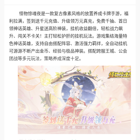
怪物惊魂夜是一款复古像素风格的放置养成卡牌手游，福
利拉满，签到送千元充值、升级领万元真充，免费千抽、首日
领神话英雄、升星送高阶神装，挂机收益翻倍，轻松战力飙
升、闯关不卡关！主打轻松护肝的挂机玩法。游戏集结海量特
色神话英雄，支持自由搭配阵容、激活强力羁绊，全自动挂机
可源源不断产出金币、经验与极品神装。搭配跨服王城、公会
团战等多元玩法，策略养成深度十足。