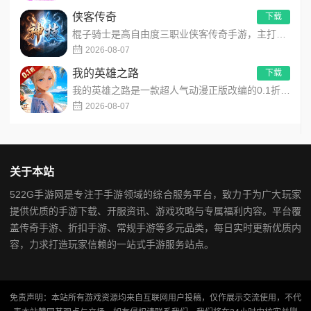
侠客传奇
下载
棍子骑士是高自由度三职业侠客传奇手游，主打百种技能自由搭配！解锁海量天赋与被动效果，搭配炫酷粒子技能特效，刷...
2026-08-07
我的英雄之路
下载
我的英雄之路是一款超人气动漫正版改编的0.1折高福利卡牌策略手游，以经典进击主题世界观为核心，高度还原原作剧...
2026-08-07
关于本站
522G手游网是专注于手游领域的综合服务平台，致力于为广大玩家
提供优质的手游下载、开服资讯、游戏攻略与专属福利内容。平台覆
盖传奇手游、折扣手游、常规手游等多元品类，每日实时更新优质内
容，力求打造玩家信赖的一站式手游服务站点。
免责声明：本站所有游戏资源均来自互联网用户投稿，仅作展示交流使用，不代