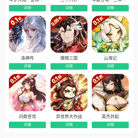
详细
详细
详细
诛神传
微微三国
山海记
详细
详细
详细
问鼎苍穹
异世界大作战
英杰并起
详细
详细
详细