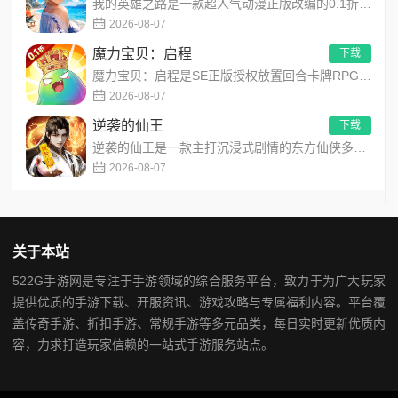
我的英雄之路是一款超人气动漫正版改编的0.1折高福利卡牌策略手游，以经典进击主题世界观为核心，高度还原原作剧...
2026-08-07
魔力宝贝：启程
下载
魔力宝贝：启程是SE正版授权放置回合卡牌RPG手游，复刻法兰王国经典剧情与Q版画风！融合离线挂机、自由转职、...
2026-08-07
逆袭的仙王
下载
逆袭的仙王是一款主打沉浸式剧情的东方仙侠多人角色扮演手游，打破传统凡人逆袭的老旧叙事，打造独树一帜的仙王回归...
2026-08-07
关于本站
522G手游网是专注于手游领域的综合服务平台，致力于为广大玩家
提供优质的手游下载、开服资讯、游戏攻略与专属福利内容。平台覆
盖传奇手游、折扣手游、常规手游等多元品类，每日实时更新优质内
容，力求打造玩家信赖的一站式手游服务站点。