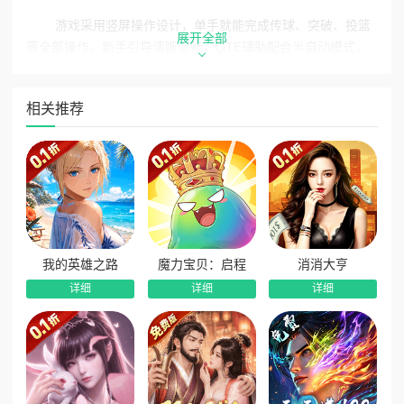
游戏采用竖屏操作设计，单手就能完成传球、突破、投篮
展开全部
等全部操作。新手引导清晰流畅，QTE辅助配合半自动模式，
无论是休闲玩家还是硬核篮球控都能轻松上手。超清赛场还原
配合沉浸式竞技体验，指尖操控决胜分毫，每一场比赛都是通
相关推荐
往篮坛之巅的荣耀征程。
500+球星全收录，跨世代梦幻对决‌
全联盟传奇球星尽数集结，收录超过500位现役巨星与传
奇名宿。乔丹、科比、詹姆斯、库里、杜兰特等悉数登场，打
破时空壁垒，实现跨世代梦幻对决。球员可通过训练升级、突
破觉醒解锁专属技能与外观，羁绊系统激活团队buff，还能邀请
传奇球星担任导师带飞新人。组建你心中的最强梦之队，在全
我的英雄之路
魔力宝贝：启程
消消大亨
明星舞台封神，开启专属传奇篮球之路。
详细
详细
详细
化身球队经理，复刻真实NBA运营‌
你不仅是球场上的指挥官，更是掌控全局的球队经理。精
准把控球员交易、阵容搭配、战术排布、薪资管理，复刻真实N
BA执教逻辑。动态伤病机制考验排兵布阵的智慧，工资帽限制