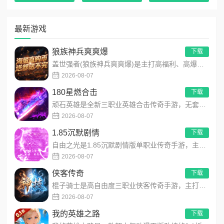
从新秀到传奇，从球员到经理，美职篮绝对巨星为你铺就
了一条完整的篮球晋升之路。海量福利全程护航，日常任务、
最新游戏
赛季挑战、全民活动福利不停，零氪也能畅爽体验，轻松集齐
顶级阵容登顶联赛榜首。现在就下载美职篮绝对巨星，开启你
狼族神兵爽爽爆
下载
的专属传奇篮球之路，亲手缔造属于你的不败王朝！
盖世强者(狼族神兵爽爽爆)是主打高福利、高爆率、长线挂机的东方玄幻传奇手游！开局即送2亿切割、千万群切、八大...
2026-08-07
180星燃合击
下载
顽石英雄是全新三职业英雄合击传奇手游，无套路无脑上手，全程无硬性消费！永久内置3折充值福利，每日上线领648...
2026-08-07
1.85沉默剧情
下载
自由之光是1.85沉默剧情版单职业传奇手游，主打散人可打可嫖良心玩法！每日免费送328代币，海量礼包全程白嫖...
2026-08-07
侠客传奇
下载
棍子骑士是高自由度三职业侠客传奇手游，主打百种技能自由搭配！解锁海量天赋与被动效果，搭配炫酷粒子技能特效，刷...
2026-08-07
我的英雄之路
下载