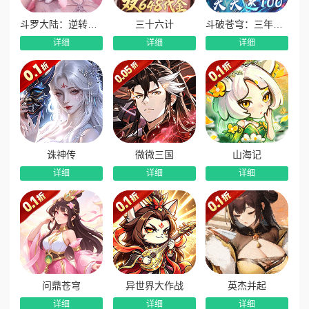
让每一笔签约都需精打细算，用极致策略碾压对手，亲手缔造
斗罗大陆：逆转时空
三十六计
斗破苍穹：三年之约
不败王朝。
详细
详细
详细
八大玩法，热血对战不停歇‌
游戏内置八大核心玩法，3V3街头联赛快节奏称霸、5V5正
式赛季热血对战、王朝挑战与巅峰赛事还原NBA经典时刻，还
有知识问答、翻牌小游戏等休闲玩法，边玩边赚奖励。离线8小
时也能领取挂机材料，副本扫荡省时省力，碎片化时间也能稳
步提升战力。
诛神传
微微三国
山海记
开服福利拉满，零氪畅爽体验‌
详细
详细
详细
这可能是市面上最良心的NBA正版手游。永久尊享0.1折充
值特权，首充、续充、月卡、基金全部通用，6元即可获得6480
点券，海量资源随便买。登录即领10万钻石红包，无门槛直接
抵现，轻松签约詹杜库等顶级巨星。开局SSR巨星无门槛自
选，库里、詹姆斯、杜兰特等现役传奇随心挑选，豪华阵容开
局即成。开服千抽狂欢免费送1000抽招募券，球员市场无限抽
问鼎苍穹
异世界大作战
英杰并起
取，SSR与UR球星拿到手软。七日登录每日送重磅好礼，第七
天直接免费领取传奇球星，战力瞬间飙升。
详细
详细
详细