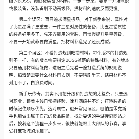
级的BOSS，攒终极装备的材料，一步一步来，要是一开始就憋
终极装备，没装备刷不动高级怪，攒材料的速度反而更慢。
第二个误区：盲目追求满星极品。对于新手来说，属性对
了比星星满了更重要，一件三星对属性的装备，比五星错属性
的装备好用多了，先凑齐能用的套装，再慢慢提升星星等级，
不要一开始就非要做满星，把材料都造完了还没成型。
第三个误区：不看打造规则瞎攒材料。每个版本的打造规
则不一样，有的版本需要指定BOSS掉落的特殊材料，有的版本
只要通用材料就能做，进服之后先看一遍打造系统的规则说
明，搞清楚需要什么材料再去刷，不要瞎刷半天，结果材料不
对用不了，白浪费时间。
新手玩传奇，其实不用把升级和打造想的太复杂，只要选
对职业，跟着主线日常攒经验，速升满级并不难；打造装备的
时候记住顺序优先，选对属性，避开常见误区，哪怕是零充新
手也能做出属于自己的极品装备。找对靠谱的手游传奇网站之
后，按着这个流程一步步来，很快就能跟上大部队的节奏，享
受打宝攻城的乐趣了。