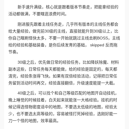
新手速升满级，核心就是跟着版本节奏走，把能拿经验的
活动都做满，不要瞎逛浪费时间。
刚进服先跟着主线任务走，几乎所有版本的主线任务都会
给大量经验，做完前30级的主线，直接就能升到30级以上，比
你自己瞎刷怪快太多，不要一开始就跳过主线去刷BOSS，主线
给的经验和基础装备，是你后续发育的基础， skipped 反而拖
节奏。
30级之后，优先做日常的经验任务，比如降妖除魔、材料
副本这些，日常任务每天都能做，给的经验是固定的，每天都
清完，经验条涨得飞快。如果有双倍经验活动，记得把日常任
务留到活动时间再交，经验直接翻倍，升级速度能提一大截。
40级之后，可以找个和自己等级匹配的地图开自动挂机，
晚上睡觉的时候挂着，白天起来就能涨一大格经验。挂机的时
候记得选怪物密度适中的地图，不要选太低级的地图，经验太
少，也不要选太高等级的，容易被怪打死掉经验，选刚好能一
刀一个怪的地图，效率最高。