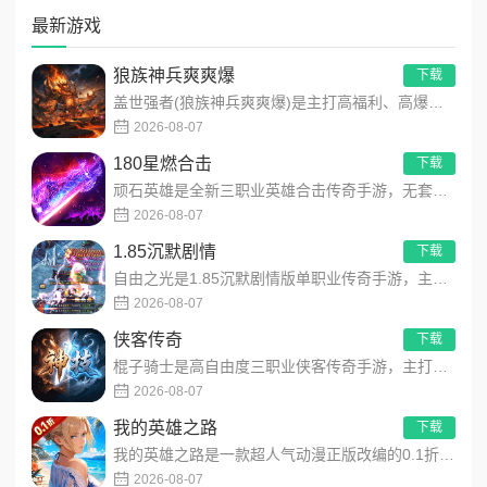
最新游戏
狼族神兵爽爽爆
下载
盖世强者(狼族神兵爽爽爆)是主打高福利、高爆率、长线挂机的东方玄幻传奇手游！开局即送2亿切割、千万群切、八大...
2026-08-07
180星燃合击
下载
顽石英雄是全新三职业英雄合击传奇手游，无套路无脑上手，全程无硬性消费！永久内置3折充值福利，每日上线领648...
2026-08-07
1.85沉默剧情
下载
自由之光是1.85沉默剧情版单职业传奇手游，主打散人可打可嫖良心玩法！每日免费送328代币，海量礼包全程白嫖...
2026-08-07
侠客传奇
下载
棍子骑士是高自由度三职业侠客传奇手游，主打百种技能自由搭配！解锁海量天赋与被动效果，搭配炫酷粒子技能特效，刷...
2026-08-07
我的英雄之路
下载
我的英雄之路是一款超人气动漫正版改编的0.1折高福利卡牌策略手游，以经典进击主题世界观为核心，高度还原原作剧...
2026-08-07