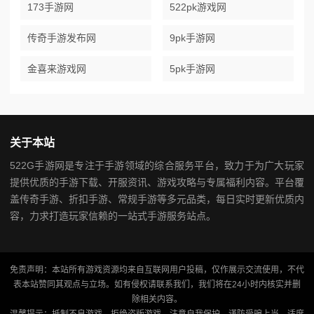
173手游网
522pk游戏网
传奇手游发布网
9pk手游网
金喜来游戏网
5pk手游网
关于本站
522G手游网是专注于手游领域的综合服务平台，致力于为广大玩家
提供优质的手游下载、开服资讯、游戏攻略与专属福利内容。平台覆
盖传奇手游、折扣手游、常规手游等多元品类，每日实时更新优质内
容，力求打造玩家信赖的一站式手游服务站点。
免责声明：本站所有游戏资源均来自互联网用户投稿，仅作展示交流使用，不代
表本站赞同其观点与立场。如有侵权请联系我们，我们将在24小时内核实并删
除相关内容。