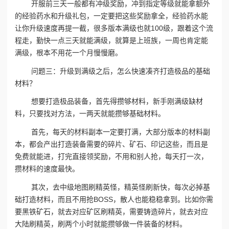
开服前三天一般都有冲级奖励，冲到指定等级就能拿额外
的经验药水和升级礼包，一定要把这些奖励拿全，经验药水能
让你升级速度再提一截，很多版本满级也就100级，跟着这个流
程走，勤快一点三天就能满级，就算是上班族，一周也肯定能
满级，根本不用花一个月慢慢磨。
问题三：升级到满级之后，怎么快速凑齐打造极品的基础
材料？
想要打造极品装备，首先得攒够材料，新手刚满级缺材
料，只要找对方法，一两天就能攒够基础材料。
首先，每天的材料副本一定要打满，大部分版本的材料副
本，都会产出打造装备需要的碎片、矿石、印记这些，而且是
免费就能进，打完直接领奖励，不用和别人抢，每天打一次，
攒材料的速度最快。
其次，去中级地图刷精英怪，精英怪刷新快，每次必掉基
础打造材料，而且不用抢BOSS，散人也能稳稳拿到。比如你需
要黑铁矿石，就去对应矿区刷精英，需要铸造碎片，就去对应
大陆刷精英，刷两个小时就能攒够做一件装备的材料。