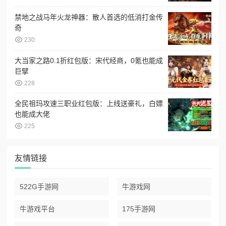
禁地之战马年火龙神器：散人首选的低消打金传
奇
230
大当家之路0.1折红包版：宋代经商，0氪也能成
巨擘
228
全民祖玛攻速三职业红包版：上线送豪礼，白嫖
也能成大佬
225
友情链接
522G手游网
牛游戏网
牛游戏平台
175手游网