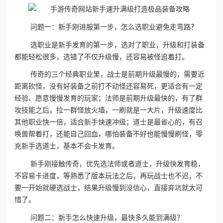
问题一：新手刚进服第一步，怎么选职业避免走弯路？
选职业是新手发育的第一步，选对了职业，升级和打装备
都能轻松很多，选错了不仅升级慢，还容易被怪追着打。
传奇的三个经典职业里，战士是前期升级最慢的，需要近
距离砍怪，没有好装备之前打不动怪还容易死，更适合有一定
经验、愿意慢慢发育的玩家；法师是前期升级最快的，有了群
攻技能之后，拉一群怪放火墙，一刷就是一大片，升级速度比
其他职业快一倍，适合新手快速冲级；道士是最省心的，有召
唤兽帮着打，还能自己回血，哪怕装备不好也能慢慢刷怪，零
充新手选道士，基本不会卡发育。
新手刚接触传奇，优先选法师或者道士，升级快发育稳，
不容易卡进度，等熟悉了版本玩法之后，再玩战士也不迟，不
要一开始就硬选战士，结果升级慢到没信心，直接弃坑就太可
惜了。
问题二：新手怎么快速升级，最快多久能到满级？