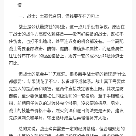
一、战士：土豪代名词，但钱要花在刀刃上
战士是公认最烧钱的职业，这一点几乎没有争议。原因在
于战士的战斗力高度依赖装备——没有好装备的战士，既扛不
住伤害，也打不出输出，甚至连近身的机会都没有。一个高配
战士需要兼顾攻击、防御、魔防、准确多项属性，而这些属性
往往分布在不同的极品装备上，凑齐一套的成本远非法师道士
可比。
但战士的氪金并非无底洞。很多新手战士犯的错误是“什么
都想要”，结果钱花了不少，装备却不成体系。战士真正需要优
先投入的是武器和项链，这两件直接决定输出上限。其次是防
御装，至少要保证能扛住同级法师的一套技能。至于手镯和戒
指，前期用任务送的过渡装完全够用，没必要追极品。另外，
战士的技能书价格不菲，烈火剑法和逐日剑法更是天价，建议
先练满刺杀和半月，输出循环成型后再慢慢补齐大招。
总的来说，战士确实需要一定的经济基础，但合理规划的
话，中等投入就能打造一个能打能扛的合格战士。追求极致的