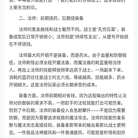
土豪另当别论。
二、法师：前期烧药，后期烧装备
法师的氪金曲线和战士截然不同。战士是“先穷后富”，装
备成型后日常开销很小；法师则是“持续性支出”，从建号开始就
在不停烧钱。
法师最大的开销不是装备，而是药水。由于血量和防御极
低，法师刷怪必须全程开魔法盾，而魔法盾的耗蓝量相当惊
人。再加上法师的技能释放频率远高于战士，一场副本下来，
消耗的蓝药往往是战士的五六倍。等级越高、技能越多，药水
开销越大，这是法师玩家必须长期承受的成本。
装备方面，法师前期相对省钱，因为远程输出的特性让法
师对防御装的需求不高，一把趁手的法杖就能打出可观伤害。
但到了中后期，法师的装备投入会急剧攀升——不是因为需要
防御，而是因为需要追求极致的魔法攻击。法师的技能伤害系
数与魔法攻击直接挂钩，装备差距带来的输出差距比战士更明
显。一件极品法神披风和一件普通披风，可能就是秒怪和刮痧