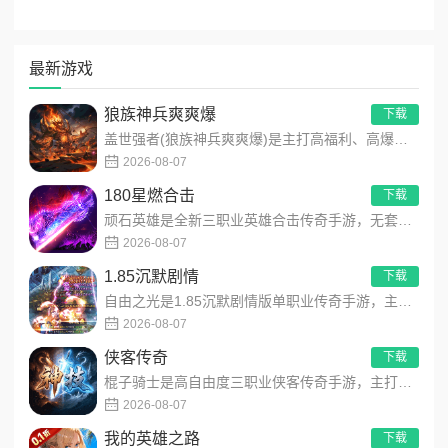
最新游戏
狼族神兵爽爽爆
下载
盖世强者(狼族神兵爽爽爆)是主打高福利、高爆率、长线挂机的东方玄幻传奇手游！开局即送2亿切割、千万群切、八大...
2026-08-07
180星燃合击
下载
顽石英雄是全新三职业英雄合击传奇手游，无套路无脑上手，全程无硬性消费！永久内置3折充值福利，每日上线领648...
2026-08-07
1.85沉默剧情
下载
自由之光是1.85沉默剧情版单职业传奇手游，主打散人可打可嫖良心玩法！每日免费送328代币，海量礼包全程白嫖...
2026-08-07
侠客传奇
下载
棍子骑士是高自由度三职业侠客传奇手游，主打百种技能自由搭配！解锁海量天赋与被动效果，搭配炫酷粒子技能特效，刷...
2026-08-07
我的英雄之路
下载