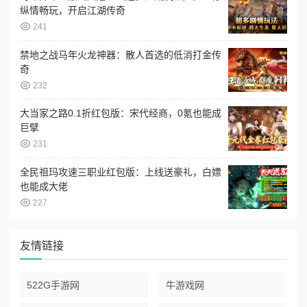
纵情畅玩，开启江湖传奇
241
禁地之战马年火龙神器：散人首选的低消打金传
奇
232
大当家之路0.1折红包版：宋代经商，0氪也能成
巨擘
231
全民祖玛攻速三职业红包版：上线送豪礼，白嫖
也能成大佬
227
友情链接
522G手游网
牛游戏网