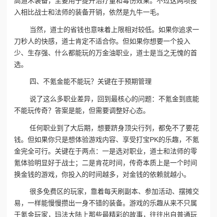
高道术装备，主要用于提升治疗量和毒伤效果。不过这两项投
入相比战士和法师的装备开销，依然是九牛一毛。
当然，道士的省钱也意味着上限相对较低。如果你追求一
刀秒人的快感，道士肯定不适合你。但如果你想要一个投入
少、生存强、什么都能玩的万金油职业，道士是当之无愧的首
选。
四、不氪金能不能玩？关键在于预期管理
说了这么多职业差异，回到最核心的问题：不氪金到底能
不能玩传奇？答案是能，但需要调整好心态。
任何职业到了大后期，想要跻身顶尖行列，都免不了要花
钱。但如果你只是想体验游戏内容、享受打宝PK的乐趣，不氪
金完全可行。关键在于两点：一是选对职业，道士和法师的零
氪体验明显好于战士；二是肯花时间，传奇本质上是一个时间
换金钱的游戏，你投入的时间越多，对金钱的依赖就越小。
很多免费区的玩家，靠着每天刷副本、参加活动、摆摊交
易，一样能慢慢攒出一身不错的装备。游戏的乐趣从来不只属
于氪金玩家，玛法大陆上那些最精彩的故事，往往出自普通玩