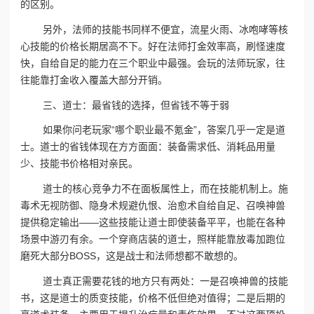
的区别。
另外，法师的技能书同样不便宜，流星火雨、冰咆哮等核
心技能的价格长期居高不下。好在法师打金效率高，刷怪速度
快，自给自足的能力在三个职业中最强。会玩的法师玩家，往
往能靠打金收入覆盖大部分开销。
三、道士：最省钱的选择，但省钱不等于弱
如果你问老玩家“哪个职业最不氪金”，答案几乎一定是道
士。道士的省钱体现在方方面面：装备需求低、消耗品用量
少、技能书价格相对亲民。
道士的核心竞争力不在面板属性上，而在技能机制上。施
毒术无视防御、隐身术规避仇恨、治愈术自给自足、召唤神兽
提供稳定输出——这些技能让道士即使装备平平，也能在各种
场景中游刃有余。一个穿商店装的道士，照样能靠放毒加跑位
磨死大部分BOSS，这是战士和法师想都不敢想的。
道士真正需要花钱的地方只有两处：一是召唤神兽的技能
书，这是道士的质变技能，价格不低但绝对值得；二是后期的