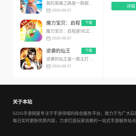
我的英雄之路是一款超人气动漫正版改编的0.1折高福利卡牌策略手游，以经典进击主题世界观为核心，高度还原原作剧...
详细
2026-08-07
魔力宝贝：启程
下载
魔力宝贝：启程是SE正版授权放置回合卡牌RPG手游，复刻法兰王国经典剧情与Q版画风！融合离线挂机、自由转职、...
2026-08-07
逆袭的仙王
下载
逆袭的仙王是一款主打沉浸式剧情的东方仙侠多人角色扮演手游，打破传统凡人逆袭的老旧叙事，打造独树一帜的仙王回归...
2026-08-07
关于本站
522G手游网是专注于手游领域的综合服务平台，致力于为广大
每日实时更新优质内容，力求打造玩家信赖的一站式手游服务站点