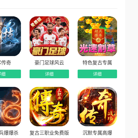
功能，搭配永久商城3折福利，发育效率翻倍。
礼包，零成本解锁首充专属福利。
大层级至尊赞助，全套特权一键解锁。
掉落，小怪概率爆出极品神装，散人追梦零门槛。
客传奇
豪门足球风云
特色复古专属
详细
详细
详细
兵爆爆杀
复古三职业免费版
沉默专属高爆