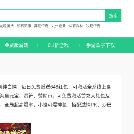
龙魂魔法
顽石英雄
莽荒传奇
九州霸业
斗转武林
牧场传奇
免费版游戏
0.1折游戏
手游盒子下载
纯白嫖！每日免费赠送648红包，可激活全系线上累
海量元宝、灵符、赞助币，可免费激活首充大礼包及
，全局超高爆率，小怪可爆神装，搭配激情PK、沙巴