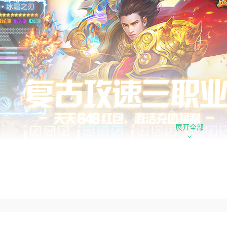
展开全部
心福利
日常驻648红包：天天免费领取648红包，可正常激活各类线上
局海量资源放送：上线即送188万元宝、8888灵符、388赞助