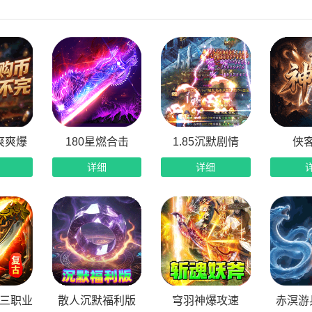
配开局特权加持：自带刀刀绿毒超高伤害、自动拾取、自动回收
费激活首充豪礼：使用上线赠送的赞助币，即可免费激活首充大
大至尊赞助白嫖：赞助币可免费激活黄金、铂金、钻石、王者四
局超高手打爆率：全服道具、装备无绝版、无限购，全部靠打怪
爽爽爆
180星燃合击
1.85沉默剧情
侠
详细
详细
品三职业
散人沉默福利版
穹羽神爆攻速
赤溟游