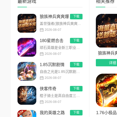
最新游戏
相关推荐
3、顶
4、免
狼族神兵爽爽爆
下载
盖世强者(狼族神兵爽爽爆)是主打高福利、高爆率、长线挂机的东方玄幻传奇手游！开局即送2亿切割、千万群切、八大...
5、四
2026-08-07
6、全
180星燃合击
下载
顽石英雄是全新三职业英雄合击传奇手游，无套路无脑上手，全程无硬性消费！永久内置3折充值福利，每日上线领648...
狼族神兵
2026-08-07
详细
1.85沉默剧情
下载
自由之光是1.85沉默剧情版单职业传奇手游，主打散人可打可嫖良心玩法！每日免费送328代币，海量礼包全程白嫖...
2026-08-07
侠客传奇
下载
棍子骑士是高自由度三职业侠客传奇手游，主打百种技能自由搭配！解锁海量天赋与被动效果，搭配炫酷粒子技能特效，刷...
2026-08-07
1.76小极
我的英雄之路
下载