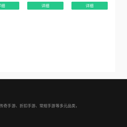
详细
详细
详细
盖传奇手游、折扣手游、常规手游等多元品类，