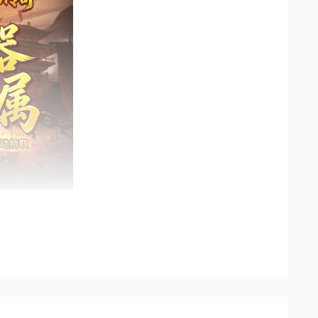
益，首充豪礼连续领取三天，零氪享受首充福利。
神技，六大被动技能可同时上阵，战力叠加拉满。
解锁全套游戏尊贵特权。