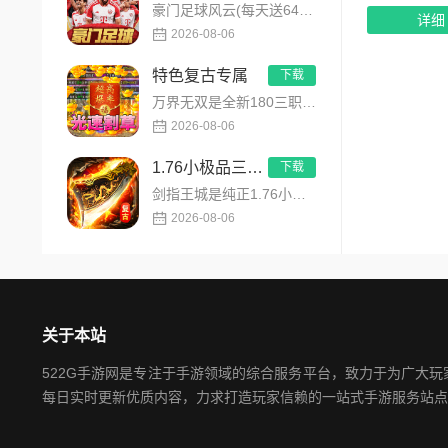
豪门足球风云(每天送648)是FIFPRO国际职业球员协会正版授权3D足球经理手游，搭载顶级动作捕捉技术，还...
详细
2026-08-06
特色复古专属
下载
万界无双是全新180三职业神技觉醒复古专属传奇手游，复古玩法创新升级，无套路无暗坑！全地图掉落百件专属装备，...
2026-08-06
1.76小极品三职业
下载
剑指王城是纯正1.76小极品三职业复古传奇手游，永久内置3折福利，完美复刻原版玛法画面与经典玩法！每日免费送...
2026-08-06
关于本站
522G手游网是专注于手游领域的综合服务平台，致力于为广大
每日实时更新优质内容，力求打造玩家信赖的一站式手游服务站点