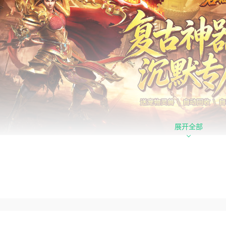
展开全部
心福利
成本激活三日首充：上线免费领取10代币，可直接激活首充权
兽合击六被动神技：免费赠送宠物灵兽，解锁合体合击超强群切
怪白嫖满级VIP：无需氪金，全程打怪即可免费晋升VIP等级，