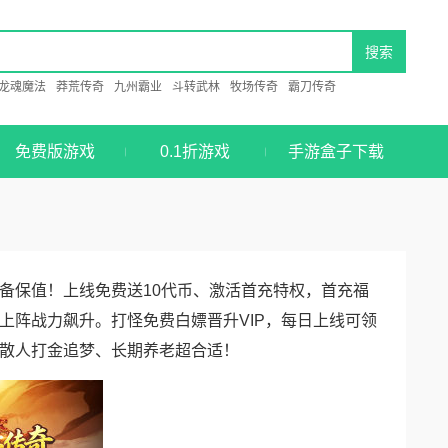
龙魂魔法
莽荒传奇
九州霸业
斗转武林
牧场传奇
霸刀传奇
免费版游戏
0.1折游戏
手游盒子下载
备保值！上线免费送10代币、激活首充特权，首充福
上阵战力飙升。打怪免费白嫖晋升VIP，每日上线可领
散人打金追梦、长期养老超合适！