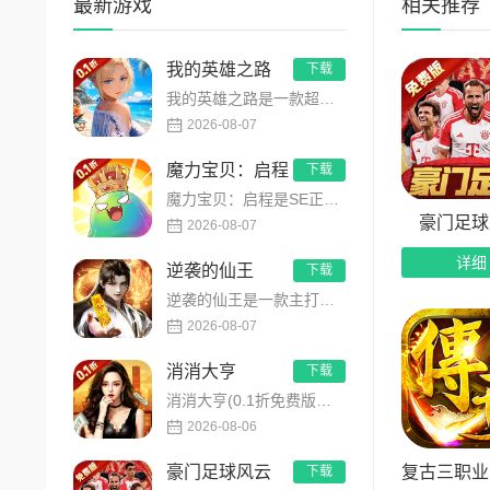
最新游戏
相关推荐
4、每
我的英雄之路
下载
5、每
我的英雄之路是一款超人气动漫正版改编的0.1折高福利卡牌策略手游，以经典进击主题世界观为核心，高度还原原作剧...
6、多
2026-08-07
7、首
魔力宝贝：启程
下载
魔力宝贝：启程是SE正版授权放置回合卡牌RPG手游，复刻法兰王国经典剧情与Q版画风！融合离线挂机、自由转职、...
豪门足球
2026-08-07
详细
逆袭的仙王
下载
逆袭的仙王是一款主打沉浸式剧情的东方仙侠多人角色扮演手游，打破传统凡人逆袭的老旧叙事，打造独树一帜的仙王回归...
2026-08-07
消消大亨
下载
消消大亨(0.1折免费版送6480)是一款现代商战题材模拟经营养成手游，创新建筑合成升级玩法，不肝不氪！玩家...
2026-08-06
复古三职业
豪门足球风云
下载