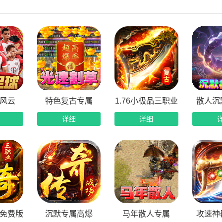
日上线救济补贴：内置专属每日救济系统，上线即可领取海量资
日签到海量奖励：每日登录签到即可领取丰富道具资源，日常福
重充值福利不停：日充、累充、连充多重活动常驻，超多专属豪
爆装备超高保值：个人首爆、全区首爆奖励全覆盖，装备爆率给
风云
特色复古专属
1.76小极品三职业
散人沉
详细
详细
免费版
沉默专属高爆
马年散人专属
攻速神