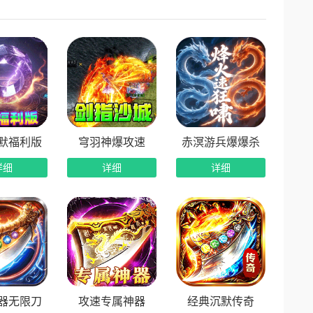
源补贴，开荒发育全程无忧。
利不断档，轻松积累养成材料。
礼持续相送，养成性价比超高。
力、全程保值，散人打金追梦收益稳定。
默福利版
穹羽神爆攻速
赤溟游兵爆爆杀
详细
详细
详细
器无限刀
攻速专属神器
经典沉默传奇