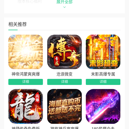
版本核心福利
展开全部
1、永久三折免费版本：内置永久3折商城福利，每日稳定
领取328代币，支持囤货、拆分使用，资源自由支配。
相关推荐
2、开局顶配全能buff：上线免费解锁自动拾取、自动回
收、火龙神宠、火龙回血、超级神技，战力开荒一步到位。
3、全套赞助免费送：无需充值，新人上线直接领取全套赞
助特权，尊享专属福利与属性加成，开荒全程丝滑顺畅。
4、在线红包道具狂送：每日在线时长达标即可领取充值红
包、稀有道具，海量资源拿到手软，日常发育无压力。
神帝鸿蒙爽爽爆
沧浪微变
末影高爆专属
5、七日登录专属特权：累计七日登录赠送海量养成材料、
详细
详细
详细
海量元宝，额外解锁专属「仙侠之力」，战力大幅飙升。
6、纯白嫖超高扶持：全阶段白嫖福利覆盖，玩法丰富、奖
励海量，长期游玩惊喜不断，零氪体验拉满。
7、首爆首杀福利不断：全服首杀、装备首爆奖励全覆盖，
每一次突破都有专属奖励，惊喜不间断。
神葫传奇免费版
狼族神兵爽爽爆
180星燃合击