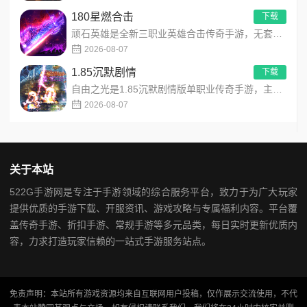
180星燃合击
下载
顽石英雄是全新三职业英雄合击传奇手游，无套路无脑上手，全程无硬性消费！永久内置3折充值福利，每日上线领648...
2026-08-07
1.85沉默剧情
下载
自由之光是1.85沉默剧情版单职业传奇手游，主打散人可打可嫖良心玩法！每日免费送328代币，海量礼包全程白嫖...
2026-08-07
关于本站
522G手游网是专注于手游领域的综合服务平台，致力于为广大玩家
提供优质的手游下载、开服资讯、游戏攻略与专属福利内容。平台覆
盖传奇手游、折扣手游、常规手游等多元品类，每日实时更新优质内
容，力求打造玩家信赖的一站式手游服务站点。
免责声明：本站所有游戏资源均来自互联网用户投稿，仅作展示交流使用，不代