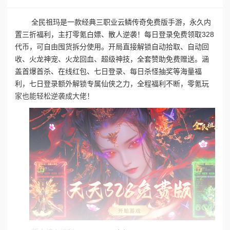
全民祖玛是一款经典三职业云鳞传奇免费版手游，永久内
置三折福利，主打零氪白嫖、散人逆袭！每日登录免费领取328
代币，可自由囤货拆分使用。开局直接解锁自动拾取、自动回
收、火龙神宠、火龙回血、超级神技，全套赞助免费赠送。涵
盖首爆首杀、在线红包、七日登录、每日杀怪抽奖等海量福
利，七日登录额外解锁专属仙侠之力，全程福利不断，零氪玩
家也能轻松逆袭成大佬！