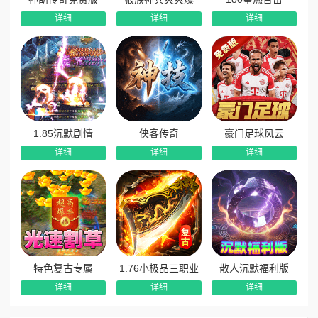
8、每日杀怪无限抽奖：日常打怪即可参与无限抽奖，海量
详细
详细
详细
代币免费抽取，零氪靠时间轻松逆袭称霸。
1.85沉默剧情
侠客传奇
豪门足球风云
详细
详细
详细
特色复古专属
1.76小极品三职业
散人沉默福利版
详细
详细
详细