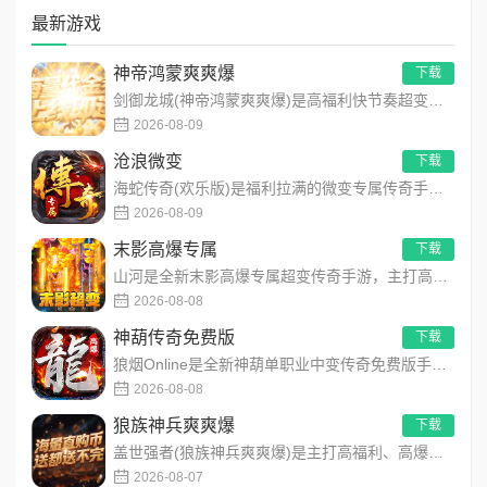
最新游戏
神帝鸿蒙爽爽爆
下载
剑御龙城(神帝鸿蒙爽爽爆)是高福利快节奏超变单职业传奇手游，主打零氪不肝、散人打金、开局即爽！上线解锁自动拾...
2026-08-09
沧浪微变
下载
海蛇传奇(欢乐版)是福利拉满的微变专属传奇手游，每日免费领取328代币，支持囤货拆分随意使用！开局赠送开天斩...
2026-08-09
末影高爆专属
下载
山河是全新末影高爆专属超变传奇手游，主打高爆打怪、海量专属装备、多地图自由探索！上线即领开局豪礼，怪物好打、...
2026-08-08
神葫传奇免费版
下载
狼烟Online是全新神葫单职业中变传奇免费版手游，永久内置3折福利，每日免费领800代币！开局赠送豪华首充...
2026-08-08
狼族神兵爽爽爆
下载
盖世强者(狼族神兵爽爽爆)是主打高福利、高爆率、长线挂机的东方玄幻传奇手游！开局即送2亿切割、千万群切、八大...
2026-08-07