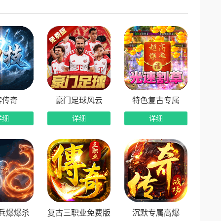
怪PK手感炸裂。
单调，长期游玩依旧耐玩。
集结团战，争夺全服至高荣耀！
客传奇
豪门足球风云
特色复古专属
详细
详细
详细
兵爆爆杀
复古三职业免费版
沉默专属高爆