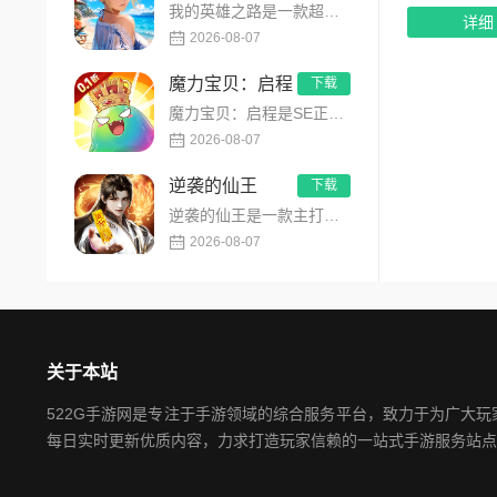
我的英雄之路是一款超人气动漫正版改编的0.1折高福利卡牌策略手游，以经典进击主题世界观为核心，高度还原原作剧...
详细
2026-08-07
魔力宝贝：启程
下载
魔力宝贝：启程是SE正版授权放置回合卡牌RPG手游，复刻法兰王国经典剧情与Q版画风！融合离线挂机、自由转职、...
2026-08-07
逆袭的仙王
下载
逆袭的仙王是一款主打沉浸式剧情的东方仙侠多人角色扮演手游，打破传统凡人逆袭的老旧叙事，打造独树一帜的仙王回归...
2026-08-07
关于本站
522G手游网是专注于手游领域的综合服务平台，致力于为广大
每日实时更新优质内容，力求打造玩家信赖的一站式手游服务站点