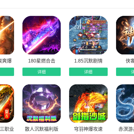
速飞剑攻速拉满：千机萧瑟极速飞剑特效，高攻速连击输出，打
容丰富长久耐玩：海量地图、超多装备、多元玩法，内容丰富不
血沙城巅峰对决：一剑镇关万夫莫开，沙城决战剑御封皇，兄弟
爽爽爆
180星燃合击
1.85沉默剧情
侠
详细
详细
品三职业
散人沉默福利版
穹羽神爆攻速
赤溟游