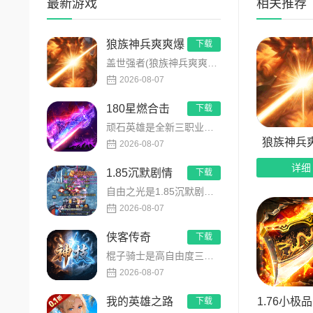
最新游戏
相关推荐
4、极
狼族神兵爽爽爆
下载
5、内
盖世强者(狼族神兵爽爽爆)是主打高福利、高爆率、长线挂机的东方玄幻传奇手游！开局即送2亿切割、千万群切、八大...
6、热
2026-08-07
180星燃合击
下载
顽石英雄是全新三职业英雄合击传奇手游，无套路无脑上手，全程无硬性消费！永久内置3折充值福利，每日上线领648...
狼族神兵
2026-08-07
详细
1.85沉默剧情
下载
自由之光是1.85沉默剧情版单职业传奇手游，主打散人可打可嫖良心玩法！每日免费送328代币，海量礼包全程白嫖...
2026-08-07
侠客传奇
下载
棍子骑士是高自由度三职业侠客传奇手游，主打百种技能自由搭配！解锁海量天赋与被动效果，搭配炫酷粒子技能特效，刷...
2026-08-07
1.76小极
我的英雄之路
下载