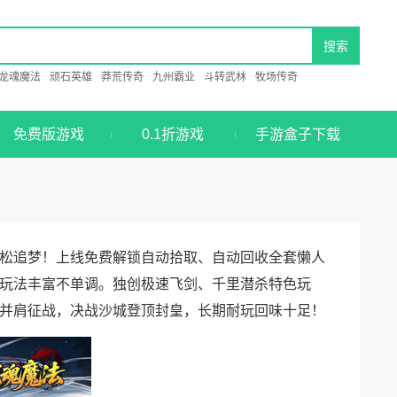
龙魂魔法
顽石英雄
莽荒传奇
九州霸业
斗转武林
牧场传奇
免费版游戏
0.1折游戏
手游盒子下载
松追梦！上线免费解锁自动拾取、自动回收全套懒人
玩法丰富不单调。独创极速飞剑、千里潜杀特色玩
并肩征战，决战沙城登顶封皇，长期耐玩回味十足！