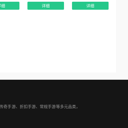
详细
详细
详细
盖传奇手游、折扣手游、常规手游等多元品类，