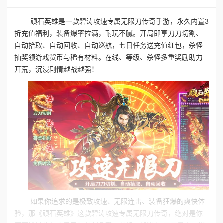
顽石英雄是一款碧涛攻速专属无限刀传奇手游，永久内置3
折充值福利，装备爆率拉满，耐玩不腻。开局即享刀刀切割、
自动拾取、自动回收、自动巡航，七日任务送充值红包，杀怪
抽奖领游戏货币与稀有材料。在线、等级、杀怪多重奖励助力
开荒，沉浸剧情越战越强！
如果你追求的是‌极致攻速、无限连击、装备狂爆‌的爽快体
验，那《‌顽石英雄‌》这款碧涛攻速专属无限刀传奇，绝对是你