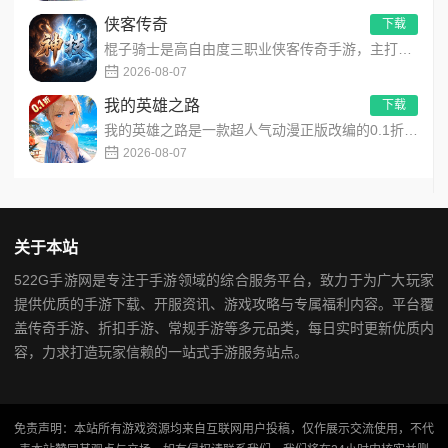
越战越强！无论你是老传奇玩家，还是新手入坑，这款版本都
侠客传奇
下载
值得一战！
棍子骑士是高自由度三职业侠客传奇手游，主打百种技能自由搭配！解锁海量天赋与被动效果，搭配炫酷粒子技能特效，刷...
2026-08-07
我的英雄之路
下载
我的英雄之路是一款超人气动漫正版改编的0.1折高福利卡牌策略手游，以经典进击主题世界观为核心，高度还原原作剧...
2026-08-07
关于本站
522G手游网是专注于手游领域的综合服务平台，致力于为广大玩家
提供优质的手游下载、开服资讯、游戏攻略与专属福利内容。平台覆
盖传奇手游、折扣手游、常规手游等多元品类，每日实时更新优质内
容，力求打造玩家信赖的一站式手游服务站点。
免责声明：本站所有游戏资源均来自互联网用户投稿，仅作展示交流使用，不代