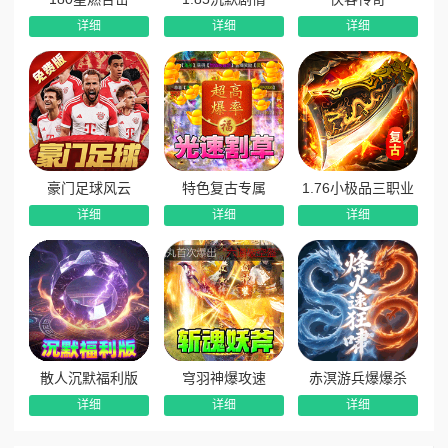
详细
详细
详细
杀怪奖励‌：击杀怪物掉落‌幸运水晶‌，积少成多兑换稀有道
具；
首爆奖励‌：首次爆出神装即领豪礼，惊喜不断；
七天成长计划‌：完成任务送‌大量充值福利红包‌，激活线上
累充，助力快速起飞。
豪门足球风云
特色复古专属
1.76小极品三职业
杀怪抽奖，稀有材料免费拿
详细
详细
详细
《顽石英雄》创新“‌杀怪即抽奖‌”机制：
每击杀一定数量怪物即可参与‌免费抽奖‌；
奖励包含‌游戏货币、稀有材料、强化石、专属称号‌，全靠
打怪拿；
抽奖次数无上限，越肝越富，散人也能逆袭成神。
散人沉默福利版
穹羽神爆攻速
赤溟游兵爆爆杀
永久3折充值，微氪也超值
详细
详细
详细
游戏内置‌永久3折充值福利‌，1元=1000灵符，性价比拉