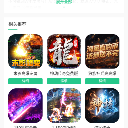
不可错过的年度黑马！从创角那一刻起，就进入“刀刀暴击、光
展开全部
柱满屏”的高燃节奏。
开局即巅峰，四大自动功能全开
相关推荐
《顽石英雄》彻底解放双手，‌开局即送刀刀切割、自动拾
取、自动回收、自动巡航‌四大核心功能，无需任务、无需充
值，直接拉满战斗效率。
自动巡航‌智能寻路，挂机刷怪不迷路；
刀刀切割‌配合高攻速，小怪秒杀，BOSS血条狂掉；
自动回收+拾取‌，资源不漏一滴，离线也能躺赚。
末影高爆专属
神葫传奇免费版
狼族神兵爽爽爆
详细
详细
详细
多重奖励体系，天天上线都有赚
游戏打造“‌七维福利系统‌”，让每一天的登录都充满收获：
在线奖励‌：每日在线领取‌大量加星水晶‌，强化装备更轻
松；
等级奖励‌：升到指定等级送‌绑定灵玉、祖龙逆鳞‌，战力稳
步提升；
180星燃合击
1.85沉默剧情
侠客传奇