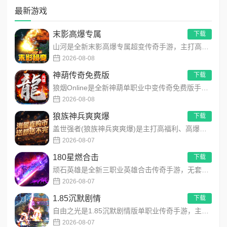
满。
最新游戏
配合每日赠送的充值红包，实际成本更低；
末影高爆专属
下载
小投入即可获得大回报，微氪玩家也能轻松跻身全服前
山河是全新末影高爆专属超变传奇手游，主打高爆打怪、海量专属装备、多地图自由探索！上线即领开局豪礼，怪物好打、...
列。
2026-08-08
沉浸剧情+越战越强，玩法深度拉满
神葫传奇免费版
下载
不同于传统挂机服，《顽石英雄》主打‌沉浸式剧情体验‌：
狼烟Online是全新神葫单职业中变传奇免费版手游，永久内置3折福利，每日免费领800代币！开局赠送豪华首充...
2026-08-08
专属碧涛攻速剧情线，任务环环相扣，BOSS战步步惊
狼族神兵爽爽爆
心；
下载
盖世强者(狼族神兵爽爽爆)是主打高福利、高爆率、长线挂机的东方玄幻传奇手游！开局即送2亿切割、千万群切、八大...
装备系统丰富，‌多套神装、专属武器、逆天属性‌，越打越
2026-08-07
强；
180星燃合击
下载
地图多样，BOSS密集，爆率全开，光柱不断，爽感持续
顽石英雄是全新三职业英雄合击传奇手游，无套路无脑上手，全程无硬性消费！永久内置3折充值福利，每日上线领648...
在线。
2026-08-07
总结：攻速无限，刀刀暴击
1.85沉默剧情
下载
自由之光是1.85沉默剧情版单职业传奇手游，主打散人可打可嫖良心玩法！每日免费送328代币，海量礼包全程白嫖...
《顽石英雄》用‌自动巡航+无限刀+永久3折+多重奖励‌，重
2026-08-07
新定义无限刀传奇。装备多、爆率高、不肝不氪，剧情沉浸，