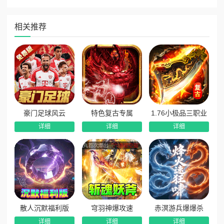
等级成就奖励‌：
每次升级均可领取‌大量货币与养成材料‌，成长路径清晰，
相关推荐
战力稳步提升不卡关。
转生成就奖励‌：
提升转生等级可解锁丰厚奖励，持续激励进阶，‌高转生=高
回报‌，长期可玩性强。
万元首爆福利‌：
豪门足球风云
特色复古专属
1.76小极品三职业
首次拾取高阶装备即触发‌海量充值币发放‌，变相实现“打怪
详细
详细
详细
回本”，零氪也能享受充值体验。
游戏特色
攻速无限刀机制‌：攻速拉满，刀刀暴击，‌一怪一专属装
备‌，爆率爽感双在线，战斗节奏快感十足。
六根天赋系统‌：创新“六根”养成体系，每位玩家独享一套
天赋路径，‌一人一套六根‌，成长体验差异化。
散人沉默福利版
穹羽神爆攻速
赤溟游兵爆爆杀
详细
详细
详细