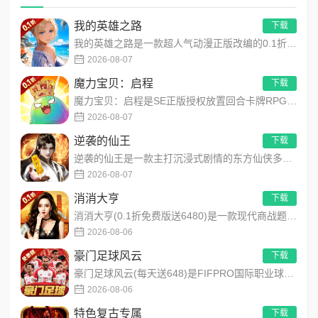
我的英雄之路
下载
我的英雄之路是一款超人气动漫正版改编的0.1折高福利卡牌策略手游，以经典进击主题世界观为核心，高度还原原作剧...
2026-08-07
魔力宝贝：启程
下载
魔力宝贝：启程是SE正版授权放置回合卡牌RPG手游，复刻法兰王国经典剧情与Q版画风！融合离线挂机、自由转职、...
2026-08-07
逆袭的仙王
下载
逆袭的仙王是一款主打沉浸式剧情的东方仙侠多人角色扮演手游，打破传统凡人逆袭的老旧叙事，打造独树一帜的仙王回归...
2026-08-07
消消大亨
下载
消消大亨(0.1折免费版送6480)是一款现代商战题材模拟经营养成手游，创新建筑合成升级玩法，不肝不氪！玩家...
2026-08-06
豪门足球风云
下载
豪门足球风云(每天送648)是FIFPRO国际职业球员协会正版授权3D足球经理手游，搭载顶级动作捕捉技术，还...
2026-08-06
特色复古专属
下载