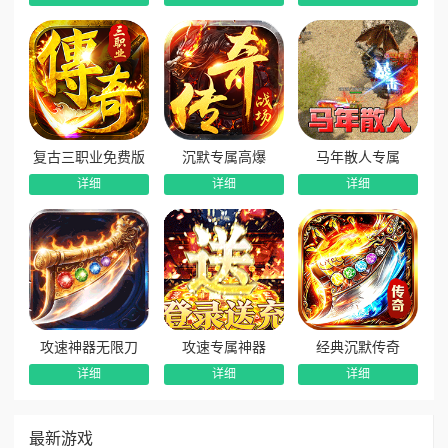
道行点兑换系统‌：打怪积累‌道行点‌，可兑换全服所有物
资，包括等值‌真实充值币‌，资源流通透明。
货币BOSS设定‌：所有BOSS均爆‌全类型货币‌，打王即致
富，彻底打破传统氪金壁垒。
高密度BOSS刷新‌：大量妖王与福利BOSS轮番登场，全天
候高爆环境，人人都是“天命人”。
复古三职业免费版
沉默专属高爆
马年散人专属
详细
详细
详细
攻速神器无限刀
攻速专属神器
经典沉默传奇
详细
详细
详细
最新游戏