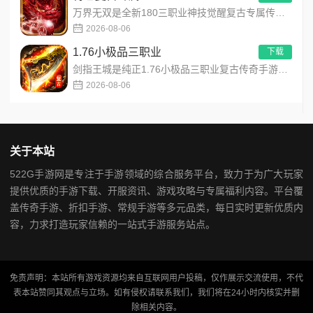
万界无双是全新180三职业神技觉醒复古专属传奇手游，复古玩法创新升级，无套路无暗坑！全地图掉落百件专属装备，...
2026-08-06
1.76小极品三职业
下载
剑指王城是纯正1.76小极品三职业复古传奇手游，永久内置3折福利，完美复刻原版玛法画面与经典玩法！每日免费送...
2026-08-06
关于本站
522G手游网是专注于手游领域的综合服务平台，致力于为广大玩家
提供优质的手游下载、开服资讯、游戏攻略与专属福利内容。平台覆
盖传奇手游、折扣手游、常规手游等多元品类，每日实时更新优质内
容，力求打造玩家信赖的一站式手游服务站点。
免责声明：本站所有游戏资源均来自互联网用户投稿，仅作展示交流使用，不代
表本站赞同其观点与立场。如有侵权请联系我们，我们将在24小时内核实并删
除相关内容。