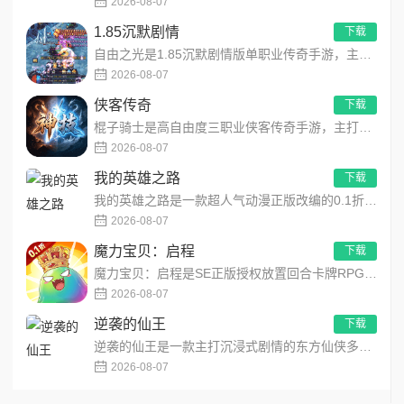
2026-08-07
1.85沉默剧情
下载
自由之光是1.85沉默剧情版单职业传奇手游，主打散人可打可嫖良心玩法！每日免费送328代币，海量礼包全程白嫖...
2026-08-07
侠客传奇
下载
棍子骑士是高自由度三职业侠客传奇手游，主打百种技能自由搭配！解锁海量天赋与被动效果，搭配炫酷粒子技能特效，刷...
2026-08-07
我的英雄之路
下载
我的英雄之路是一款超人气动漫正版改编的0.1折高福利卡牌策略手游，以经典进击主题世界观为核心，高度还原原作剧...
2026-08-07
魔力宝贝：启程
下载
魔力宝贝：启程是SE正版授权放置回合卡牌RPG手游，复刻法兰王国经典剧情与Q版画风！融合离线挂机、自由转职、...
2026-08-07
逆袭的仙王
下载
逆袭的仙王是一款主打沉浸式剧情的东方仙侠多人角色扮演手游，打破传统凡人逆袭的老旧叙事，打造独树一帜的仙王回归...
2026-08-07