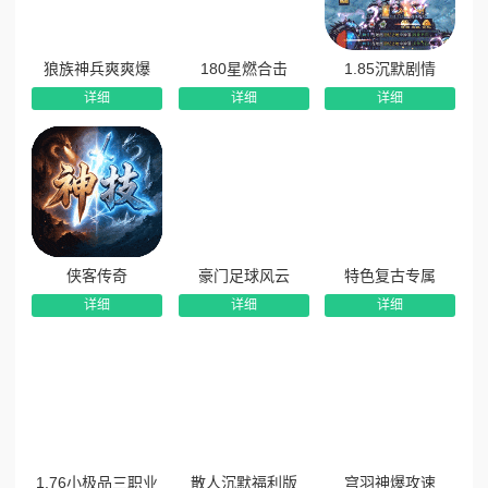
狼族神兵爽爽爆
180星燃合击
1.85沉默剧情
详细
详细
详细
侠客传奇
豪门足球风云
特色复古专属
详细
详细
详细
1.76小极品三职业
散人沉默福利版
穹羽神爆攻速