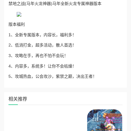
禁地之战(马年火龙神器)马年全新火龙专属神器版本
版本福利
1、全新专属版本，内容长，福利多！
2、低消打金，超多活动，散人首选！
3、攻略在手，再也不怕不会玩！
4、内容多，系统多！让你不会枯燥！
5、攻城热血，公会攻沙，紫禁之巅，决出王者！
相关推荐