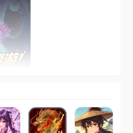
素战宠，从呆萌小兽到可爱萌娘，应有尽有。这些宠
技能样样精通。
宠物则提供强力光环加持，未上阵的宠物也能为玩家提供
0次刷新必出神话宠物的良心保底机制，玩家还能定向