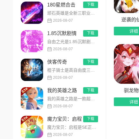
180星燃合击
下载
祝福选择心
顽石英雄是全新三职业英雄合击传奇手游，无套路无脑上手，全程无硬性消费！永久内置3折充值福利，每日上线领648...
由打造专属
逆袭的
2026-08-07
割草爆
详细
1.85沉默剧情
下载
自由之光是1.85沉默剧情版单职业传奇手游，主打散人可打可嫖良心玩法！每日免费送328代币，海量礼包全程白嫖...
作为一
2026-08-07
精准走位，
侠客传奇
下载
更让人
棍子骑士是高自由度三职业侠客传奇手游，主打百种技能自由搭配！解锁海量天赋与被动效果，搭配炫酷粒子技能特效，刷...
满。割草快
2026-08-07
无尽冒
驯龙物
我的英雄之路
下载
我的英雄之路是一款超人气动漫正版改编的0.1折高福利卡牌策略手游，以经典进击主题世界观为核心，高度还原原作剧...
详细
厌倦了
2026-08-07
接而成。从
魔力宝贝：启程
下载
景应有尽有
魔力宝贝：启程是SE正版授权放置回合卡牌RPG手游，复刻法兰王国经典剧情与Q版画风！融合离线挂机、自由转职、...
每张地
2026-08-07