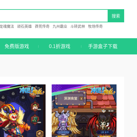
龙魂魔法
顽石英雄
莽荒传奇
九州霸业
斗转武林
牧场传奇
免费版游戏
0.1折游戏
手游盒子下载