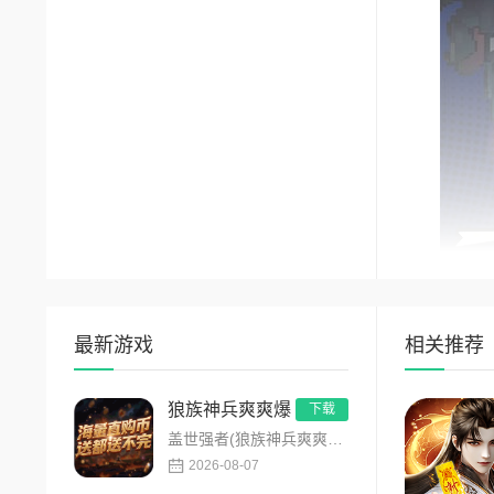
萌宠相
最新游戏
相关推荐
《冲吧
物可不是徒
狼族神兵爽爽爆
下载
盖世强者(狼族神兵爽爽爆)是主打高福利、高爆率、长线挂机的东方玄幻传奇手游！开局即送2亿切割、千万群切、八大...
游戏采
2026-08-07
全局属性加