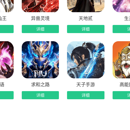
仪宠物，即便是非酋玩家，也能轻松拿下顶级战力。同时，宠物
神宠，让冒险之路不再孤单。
仙王
异兽灵境
天地贰
生
装，爽感升级
详细
详细
款割草刷宝游戏，《冲吧！帕克》的战斗体验直接拉满。游戏操
抬手就是全屏清怪，亿级伤害数字炸满屏幕，那种一刀清屏的快
上头的是，清怪的同时还能满屏爆装。极品神装随机掉落，金光
感与装备掉落深度绑定，真正实现了刷到即爽到、轻松变强力，
险，惊喜不断
语
求和之路
天子手游
高能
详细
详细
重复的刷宝体验？《冲吧！帕克》内置超1000张随机生成的地
绿意盎然的静谧森林，到幽暗诡秘的地下洞窟，从黄沙漫天的荒
。
图里都藏着不同属性的特色魔物，还有随机刷新的限定宝藏。玩