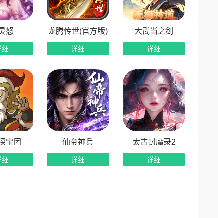
支持升级、升星、洗炼、觉醒四维养成，玩家可以自
灵怒
龙腾传世(官方版)
大武当之剑
详细
详细
详细
作简单，单手就能畅玩，无需复杂连招，也不用死磕
感，让人欲罢不能。
铺满全屏，玩家刷一把就能爽一天，解压感直接拉
让玩家在不断变强的过程中，收获满满的成就感。
探宝团
仙帝神兵
太古封魔录2
详细
详细
详细
图，每一张地图的地块、场景、魔物、宝藏都是随机拼
漠戈壁，到危机四伏的古堡废墟，不同风格的特色场
家每一次往前探索，都能遇到未知的惊喜，这种无尽