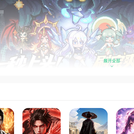
展开全部
伴，战力拉满
！帕克》的宠物系统是一大亮点。游戏拥有几十款风格各异的像
有其表的花瓶，它们各个身怀绝技，治疗、输出、护盾、增伤等
用1主战+2协战的上阵模式，主战宠物能释放全套技能，协战
成，让每一次收集都不浪费。宠物分为五大品级，招募时自带2