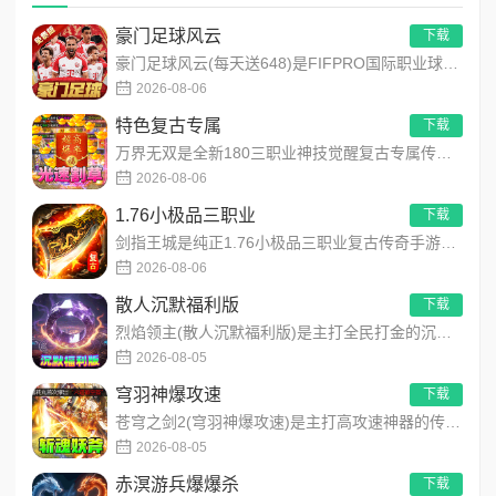
豪门足球风云
下载
豪门足球风云(每天送648)是FIFPRO国际职业球员协会正版授权3D足球经理手游，搭载顶级动作捕捉技术，还...
2026-08-06
特色复古专属
下载
万界无双是全新180三职业神技觉醒复古专属传奇手游，复古玩法创新升级，无套路无暗坑！全地图掉落百件专属装备，...
2026-08-06
1.76小极品三职业
下载
剑指王城是纯正1.76小极品三职业复古传奇手游，永久内置3折福利，完美复刻原版玛法画面与经典玩法！每日免费送...
2026-08-06
散人沉默福利版
下载
烈焰领主(散人沉默福利版)是主打全民打金的沉默福利传奇手游，装备高保值、游戏货币自由畅销！无需氪金，刷怪做任...
2026-08-05
穹羽神爆攻速
下载
苍穹之剑2(穹羽神爆攻速)是主打高攻速神器的传奇手游，专为散人追梦打造，装备爆率超高！上线免费解锁自动拾取、...
2026-08-05
赤溟游兵爆爆杀
下载