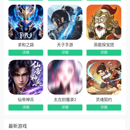
求和之路
天子手游
高能探宝团
详细
详细
详细
仙帝神兵
太古封魔录2
灵魂契约
详细
详细
详细
最新游戏