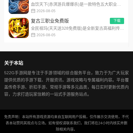
血饮天下(赤溟游兵爆爆杀)是一款特色五大职业流派传奇手游，主打散人追梦高爆装备！上线免费解锁自动拾取、自动回...
2026-08-05
复古三职业免费版
下载
全民祖玛(天天送328免费版)是全新复古高福利传奇手游，创角即解锁自动拾取、自动回收、满背包、满仓库特权。每...
2026-08-05
关于本站
522G手游网是专注于手游领域的综合服务平台，致力于为广大玩家
提供优质的手游下载、开服资讯、游戏攻略与专属福利内容。平台覆
盖传奇手游、折扣手游、常规手游等多元品类，每日实时更新优质内
容，力求打造玩家信赖的一站式手游服务站点。
免责声明：本站所有游戏资源均来自互联网用户投稿，仅作展示交流使用，不代
表本站赞同其观点与立场。如有侵权请联系我们，我们将在24小时内核实并删
除相关内容。