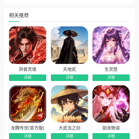
相关推荐
异兽灵境
天地贰
生灵怒
详细
详细
详细
龙腾传世(官方版)
大武当之剑
驯龙物语
详细
详细
详细